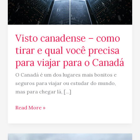
você
precisa
para
viajar
Visto canadense – como
para
o
tirar e qual você precisa
Canadá
para viajar para o Canadá
O Canadá é um dos lugares mais bonitos e
seguros para viajar ou estudar do mundo,
mas para chegar lá, […]
Read More »
Carta