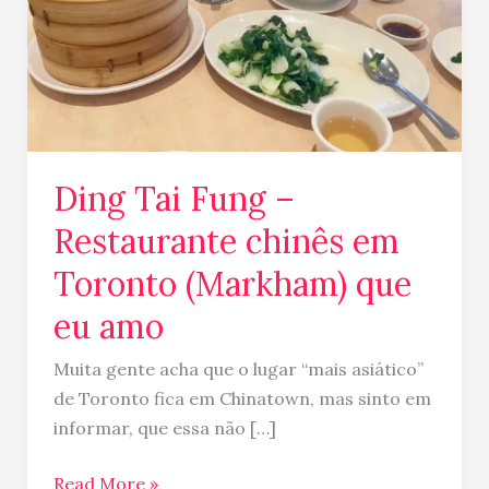
em
Toronto
(Markham)
que
eu
amo
Ding Tai Fung –
Restaurante chinês em
Toronto (Markham) que
eu amo
Muita gente acha que o lugar “mais asiático”
de Toronto fica em Chinatown, mas sinto em
informar, que essa não […]
Read More »