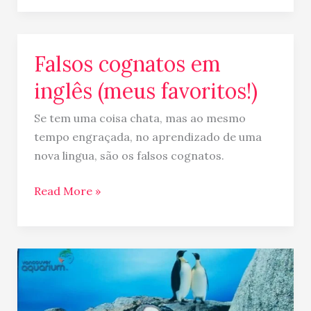
Falsos cognatos em
Falsos
cognatos
inglês (meus favoritos!)
em
inglês
Se tem uma coisa chata, mas ao mesmo
(meus
tempo engraçada, no aprendizado de uma
favoritos!)
nova lingua, são os falsos cognatos.
Read More »
Intercâmbio
familiar
no