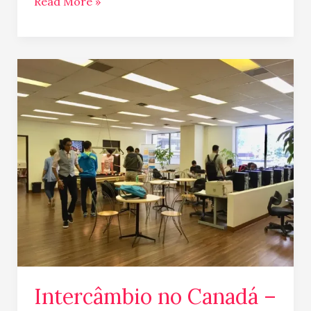
Read More »
Intercâmbio
no
Canadá
–
Promoções
Intercâmbio no Canadá –