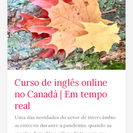
inglês
online
no
Canadá
|
Em
tempo
real
Curso de inglês online
no Canadá | Em tempo
real
Uma das novidades do setor de intercâmbio
aconteceu durante a pandemia, quando as