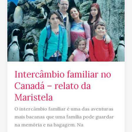
Canadá
–
relato
da
Maristela
Intercâmbio familiar no
Canadá – relato da
Maristela
O intercâmbio familiar é uma das aventuras
mais bacanas que uma família pode guardar
na memória e na bagagem. Na