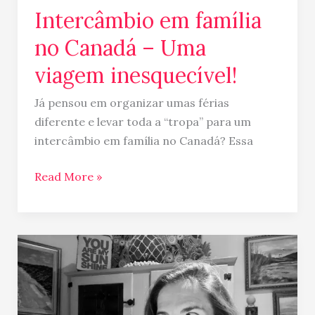
Intercâmbio em família
no Canadá – Uma
viagem inesquecível!
Já pensou em organizar umas férias
diferente e levar toda a “tropa” para um
intercâmbio em família no Canadá? Essa
Read More »
O
dia
que
quase