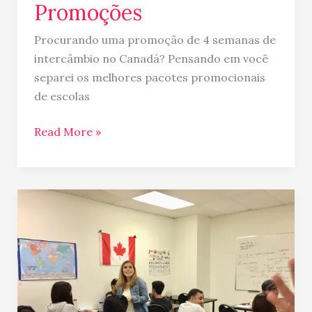
Promoções
Procurando uma promoção de 4 semanas de
intercâmbio no Canadá? Pensando em você
separei os melhores pacotes promocionais
de escolas
Read More »
Brasil
liderou
o
número
de
estudantes
de