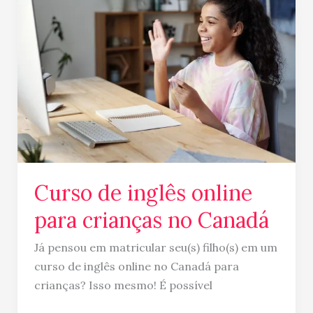
de
inglês
online
para
crianças
no
Canadá
Curso de inglês online
para crianças no Canadá
Já pensou em matricular seu(s) filho(s) em um
curso de inglês online no Canadá para
crianças? Isso mesmo! É possível