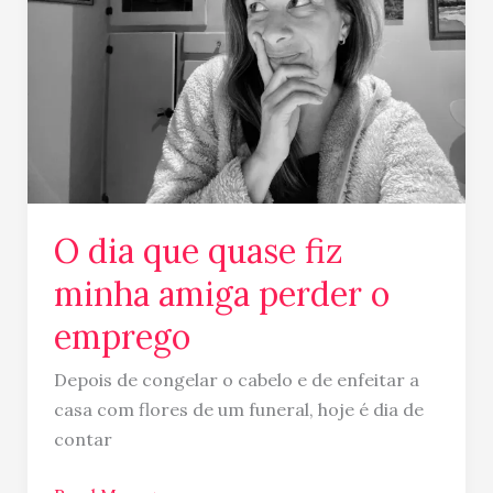
fiz
minha
amiga
perder
o
emprego
O dia que quase fiz
minha amiga perder o
emprego
Depois de congelar o cabelo e de enfeitar a
casa com flores de um funeral, hoje é dia de
contar